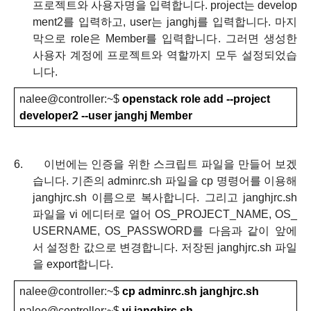
프로젝트와 사용자명을 입력합니다
. project
는
develop
ment2
를 입력하고
, user
는
janghj
를 입력합니다
.
마지
막으로
role
은
Member
를 입력합니다
.
그러면 생성한
사용자 계정에 프로젝트와 역할까지 모두 설정되었습
니다
.
nalee@controller
:
~
$
openstack role add --project
developer2 --user janghj Member
6.
이번에는 인증을 위한 스크립트 파일을 만들어 보겠
습니다
.
기존의
adminrc.sh
파일을
cp
명령어를 이용해
janghjrc.sh
이름으로 복사합니다
.
그리고
janghjrc.sh
파일을
vi
에디터로 열어
OS_PROJECT_NAME, OS_
USERNAME, OS_PASSWORD
를 다음과 같이 앞에
서 설정한 값으로 변경합니다
.
저장된
janghjrc.sh
파일
을
export
합니다
.
nalee@controller
:
~
$
cp adminrc.sh janghjrc.sh
nalee@controller
:
~
$
vi janghjrc.sh