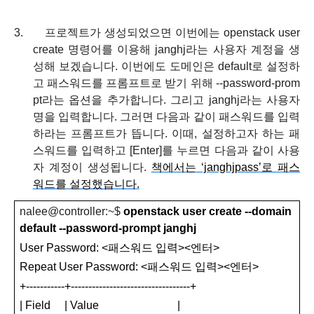
3.
프로젝트가 생성되었으면 이번에는
openstack user
create
명령어를 이용해
janghj
라는 사용자 계정을 생
성해 보겠습니다
.
이번에도 도메인은
default
로 설정하
고 패스워드를 프롬프트로 받기 위해
--password-prom
pt
라는 옵션을 추가합니다
.
그리고
janghj
라는 사용자
명을 입력합니다
.
그러면 다음과 같이 패스워드를 입력
하라는 프롬프트가 뜹니다
.
이때
,
설정하고자 하는 패
스워드를 입력하고
[Enter]
를 누르면 다음과 같이 사용
자 계정이 생성됩니다
.
책에서는
‘janghjpass’
로 패스
워드를 설정했습니다
.
nalee@controller
:
~
$
openstack user create --domain
default --password-prompt janghj
User Password: <
패스워드 입력
><
엔터
>
Repeat User Password: <
패스워드 입력
><
엔터
>
+-----------+----------------------------------+
| Field
| Value
|