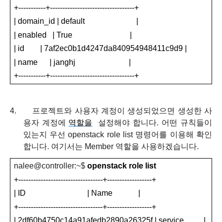
+-----------+----------------------------------+
| domain_id | default
|
| enabled
| True
|
| id
| 7af2ec0b1d4247da840954948411c9d9 |
| name
| janghj
|
+-----------+----------------------------------+
4.
프로젝트와 사용자 계정이 생성되었으면 생성한 사
용자 계정에
역할을
설정해야 합니다
.
어떤 규칙들이
있는지 우선
openstack role list
명령어를 이용해 확인
합니다
.
여기서는
Member
역할을 사용하겠습니다
.
nalee@controller
:
~
$
openstack role list
+----------------------------------+------------------+
| ID
| Name
|
+----------------------------------+------------------+
| 2df60b4750c14a91afedb2890a26325f | service
|