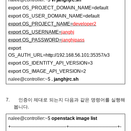
export OS_PROJECT_DOMAIN_NAME=default
export OS_USER_DOMAIN_NAME=default
export OS_PROJECT_NAME=
developer2
export OS_USERNAME=
janghj
export OS_PASSWORD=
janghjpass
export
OS_AUTH_URL=http://192.168.56.101:35357/v3
export OS_IDENTITY_API_VERSION=3
export OS_IMAGE_API_VERSION=2
nalee@controller
:
~
$
. janghjrc.sh
7.
인증이 제대로 되는지 다음과 같은 명령어를 실행해
봅니다
.
nalee@controller
:
~
$
openstack image list
+--------------------------------------+---------------------------------+-