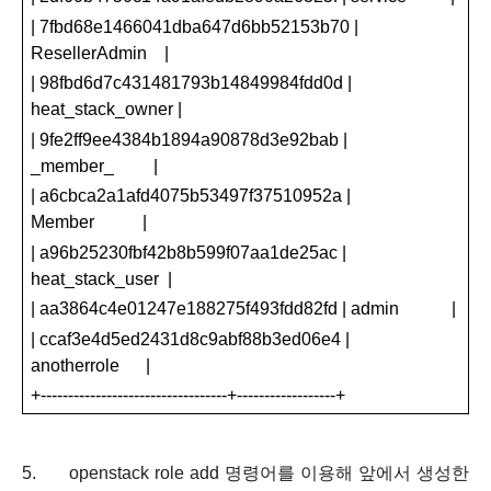
| 7fbd68e1466041dba647d6bb52153b70 |
ResellerAdmin
|
| 98fbd6d7c431481793b14849984fdd0d |
heat_stack_owner |
| 9fe2ff9ee4384b1894a90878d3e92bab |
_member_
|
| a6cbca2a1afd4075b53497f37510952a |
Member
|
| a96b25230fbf42b8b599f07aa1de25ac |
heat_stack_user
|
| aa3864c4e01247e188275f493fdd82fd | admin
|
| ccaf3e4d5ed2431d8c9abf88b3ed06e4 |
anotherrole
|
+----------------------------------+------------------+
5.
openstack role add
명령어를 이용해 앞에서 생성한