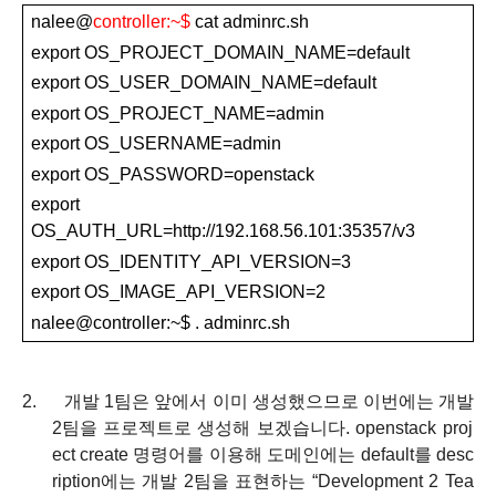
nalee@
controller
:
~
$
cat adminrc.sh
export OS_PROJECT_DOMAIN_NAME=default
export OS_USER_DOMAIN_NAME=default
export OS_PROJECT_NAME=admin
export OS_USERNAME=admin
export OS_PASSWORD=openstack
export
OS_AUTH_URL=http://192.168.56.101:35357/v3
export OS_IDENTITY_API_VERSION=3
export OS_IMAGE_API_VERSION=2
nalee@controller
:
~
$
. adminrc.sh
2.
개발
1
팀은 앞에서 이미 생성했으므로 이번에는 개발
2
팀을 프로젝트로 생성해 보겠습니다
. openstack proj
ect create
명령어를 이용해 도메인에는
default
를
desc
ription
에는 개발
2
팀을 표현하는
“Development 2 Tea