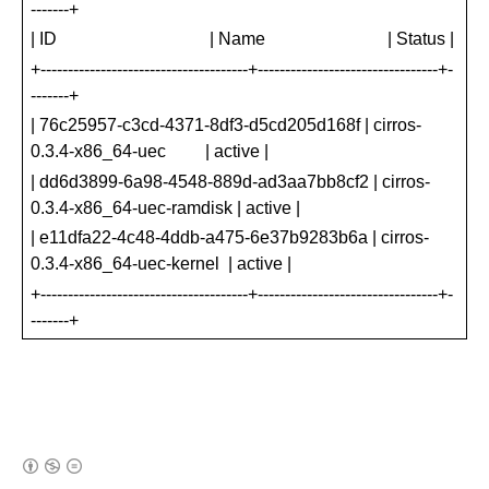
-------+
| ID
| Name
| Status |
+--------------------------------------+---------------------------------+-
-------+
| 76c25957-c3cd-4371-8df3-d5cd205d168f | cirros-
0.3.4-x86_64-uec
| active |
| dd6d3899-6a98-4548-889d-ad3aa7bb8cf2 | cirros-
0.3.4-x86_64-uec-ramdisk | active |
| e11dfa22-4c48-4ddb-a475-6e37b9283b6a | cirros-
0.3.4-x86_64-uec-kernel
| active |
+--------------------------------------+---------------------------------+-
-------+
(새창열림)