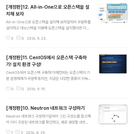
설치할 버전의 레파지토리 rpm을 받아와야 합니다. 우리
[개정판]12. All-in-One으로 오픈스택을 설
는 Mitaka를 설치할 예정이므로 Mitaka 패키지를 받아오
겠습니다. 1. 레드햇에서 제공하는 RDO공식 문서(http
치해 보자
글 내용
s://www.rdoproject.org/install/quickstart/)를 참조
All-in-One으로 오픈스택을 설치해 보자앞에서 우분투를
하여 아래와 같이 레파지토리 RPM을 설치합니다. [root
설치하고 데브스택을 이용해 오픈스택을 설치했다면 이번
@centos ~]# yum install -y https://www..
에는 레드햇 계열인 CentOS를 설치하고 RDO PackSta
0
0
2016. 9. 23.
ck을 이용해서 오픈스택을 설치하겠습니다. PackStack
은 쉘 스크립트를 이용해서 설치하는 데브스택과 달리 Pu
ppet 기반의 인스톨 유틸리티를 사용합니다. 시스템 구성
[개정판]11. CentOS에서 오픈스택 구축하
도를 그려보자Single Node에 오픈스택을 설치할 때는
테스트나 스터디를 위한 설치이므로 사용하고 있는 컴퓨터
기! 설치 환경 구성!
글 내용
에 VirtualBox나 VMWare로 생성한 가상서버를 주로 이
CentOS에서 오픈스택 구축하기!예전에는 오픈스택의 기
용합니다. 이때 생성한 가상서버에 CentOS를 설치합니
본 운영체제가 우분투였지만, 지금은 다양한 종류의 리눅
다. 레드햇에서 서비스하는 RDO PackStack을 이용해서
스에서 오픈스택을 설치하는 방법들을 지원합니다. 우분투
그림 6-1과 같은 네트워크 구성으로 설치하겠습니다. IP
0
0
2016. 9. 19.
외에 데비안, 오픈수세와 수세, 레드햇 엔터프라이즈 리눅
공유기의 게..
스, CentOS 그리고 페도라에서도 설치를 할 수 있습니다.
이들 리눅스 운영체제 중에서 서버용으로 가장 많이 쓰이
[개정판]10. Neutron 네트워크 구성하기
는 것이 레드햇입니다. 그러나 레드햇은 라이선스 비용이
글 내용
들기 때문에 이와 유사한 커널이 있는 CentOS에서 오픈
Neutron 네트워크 구성하기앞에서 그린 구성도를 참고해
스택을 설치하겠습니다. 그리고 테스트 및 스터디를 위해
서 이미 구성된 네트워크를 확인하고, 새로 생성할 네트워
Single Node 설치와 기본 서비스로 구성되는 Multi No
크를 구성하겠습니다. Tenant1에 해당하는 네트워크는
de 오픈스택을 설치하겠습니다. 설치 환경을 만들어 보자
1
3
2016. 8. 29.