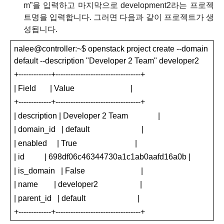
m”
을 입력하고 마지막으로
development2
라는 프로젝
트명을 입력합니다
.
그러면 다음과 같이 프로젝트가 생
성됩니다
.
nalee@controller
:
~
$
openstack project create --domain
default --description "Developer 2 Team" developer2
+-------------+----------------------------------+
| Field
| Value
|
+-------------+----------------------------------+
| description | Developer 2 Team
|
| domain_id
| default
|
| enabled
| True
|
| id
| 698df06c46344730a1c1ab0aafd16a0b |
| is_domain
| False
|
| name
| developer2
|
| parent_id
| default
|
+-------------+----------------------------------+