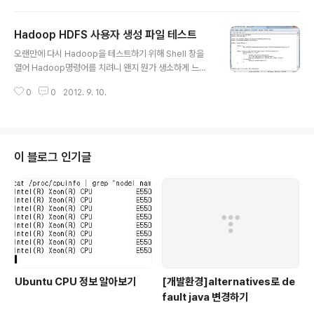
k.greenend.org.uk/~sgtatham/putty/download.h
tml) 사이트에 가서 putty.exe와 puttygen.exe를 다운
Hadoop HDFS 사용자 생성 파일 테스트
로드받는다. 2. 다운로드 받은 puttygen.exe를 실행한
글 내용
다. 그리고, VM을 생성할때 다운로드 받은 key.pem 파
오랜만에 다시 Hadoop을 테스트하기 위해 Shell 창을
일을 Import한다. Import는 탑 메뉴의 Conversions >
열어 Hadoop명령어를 치려니 왠지 뭔가 생소하게 느껴
Import 메뉴를 클릭하면 쉽게 Import 할 수 있다. 그리고
지는 것이 새롭다. 오늘은 그 동안 삽질하면서 설치한 Had
나서 Save private..
0
0
2012. 9. 10.
oop에 책에서 나오는 코딩 된 HDFS 소스 파일들을 컴파
일하고 실행하는 방법을 남겨보고자 한다. 그리고, 이번 테
스트를 하면서 앞에서 실수한 부분을 다시 수정하고자 한
다. 앞에서 하둡을 설치할 때 나는 자바 버전을 1.7 버전으
로 설치를 하였었다. 그런데, 자바파일 컴파일을 하는 과정
이 블로그 인기글
에서 컴파일이 되지 않고 컴파일은 되었다 할지라도 실행
과정에서 java version 이 맞지 않는다는 오류를 발견할
수 있었다. 그래서, 하둡 홈폴더에 있는 build.xml 파일을
확인해서 보니, 자바버전이 1.6 버전으로 되어 있다는 것을
알았..
Ubuntu CPU 정보 알아보기
[개발환경]alternatives로 de
fault java 변경하기