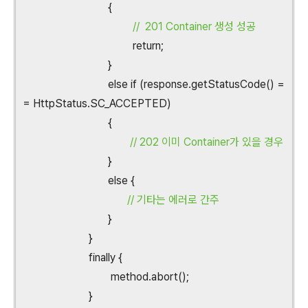
{
// 201 Container 생성 성공
return;
}
else if (response.getStatusCode() =
= HttpStatus.SC_ACCEPTED)
{
// 202 이미 Container가 있을 경우
}
else {
// 기타는 에러로 간주
}
}
finally {
method.abort();
}