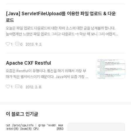
먼저 환경 설정을 해 보았습니다. 물론 인터넷의 도움을 받
아 여기저기 뒤져보면서 했습니다. 정리하는 차원에서 한
[Java] ServletFileUpload를 이용한 파일 업로드 & 다운
번 써 보았습니다. 잘 보아 주세요~~~ 우선 Windows용
apache와 tomcat, tomcat connectors를 다운로드
로드
글 내용
받는다. 1. 아파치2는 아래 사이트에서 Windows용인 htt
오늘은 파일 업로드 다운로드에 대한 자바 소스에 대한 글을 남겨볼까 합니다.
pd-2.0.65-win32-x86-no_ssl.msi 를 다운로드 받
늘어렵게만 느꼈던 파일 업로드 그리고 다운로드~!! 막상 해 보니 그리 어렵지
는다.http://httpd.apache.org/download.cgi 2. 톰캣
않더군요~!! 업로드는 Apache 프로젝트인 fileupload를 이용하여 업로드를
은 아래 사이트에서 ..
1
0
2013. 9. 2.
하였습니다. jar 파일을 받아서 import 하면 되니까 엄청 편하더라구요~!! 아래
소스도 예제도 친절하게 다 나와 있고, 정말 좋은 것 같습니다. ^^ 아래 URL 확
인하시면 됩니다.http://commons.apache.org/proper/commons-file
Apache CXF Restful
upload/using.html 아래 소스는 파일 업로드 샘플 예제이구요~!! public voi
글 내용
d upload(HttpServletRequest request) throws Exception { // ..
요즘은 Restful이 유행이다. 통신을 하기 위해서 가장 부
하가 적은 웹서비스이기 때문이다. Java에서 요즘 가장 많
이 사용하는 것이 Spring Framework 와 함께 Apache
1
0
2012. 2. 8.
CXF를 가장 많이 사용한다. 그다음에 사용하는 WebSer
vice로는 Apache AXIS 이다. 둘다 Apache에서 나온
프로젝트이기 때문에 오픈소스라고 볼 수 있다. 라이센스
는 걱정하지 않고 사용하기만 하면 되는 것이다. Apache
CXF : http://cxf.apache.org 위의 Apache CXF 홈페
이 블로그 인기글
이지를 방문하면 다운로드 뿐만 아니라 좀 더 자세한 정보
를 알아 낼 수 있다. Apache AXIS : http://axis.apach
e.org/axis2/java/core/ AXIS 역시 홈페이지를 방..