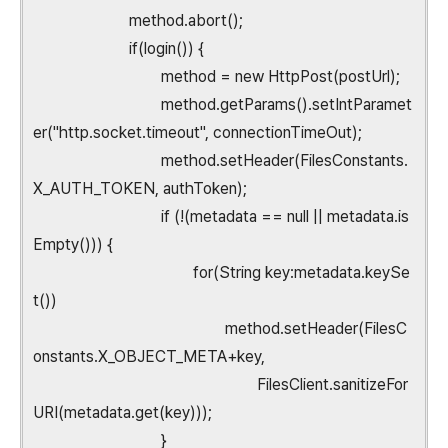
method.abort();
if(login()) {
method = new HttpPost(postUrl);
method.getParams().setIntParamet
er("http.socket.timeout", connectionTimeOut);
method.setHeader(FilesConstants.
X_AUTH_TOKEN, authToken);
if (!(metadata == null || metadata.is
Empty())) {
for(String key:metadata.keySe
t())
method.setHeader(FilesC
onstants.X_OBJECT_META+key,
FilesClient.sanitizeFor
URI(metadata.get(key)));
}