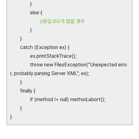
}
else {
//응답코드가 없을 경우
}
}
catch (Exception ex) {
ex.printStackTrace();
throw new FilesException("Unexpected erro
r, probably parsing Server XML", ex);
}
finally {
if (method != null) method.abort();
}
}