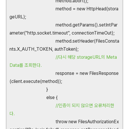
method.abort();
method = new HttpHead(stora
geURL);
method.getParams().setIntPar
ameter("http.socket.timeout", connectionTimeOut);
method.setHeader(FilesConsta
nts.X_AUTH_TOKEN, authToken);
//다시 해당 storageURL의 Meta
Data를 조회한다.
response = new FilesResponse
(client.execute(method));
}
else {
//인증이 되지 않으면 오류처리한
다.
throw new FilesAuthorizationEx