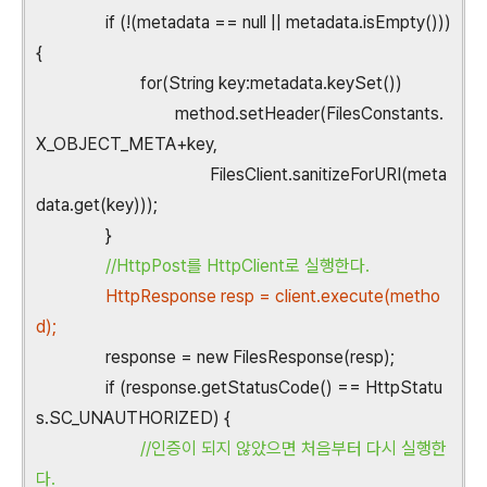
if (!(metadata == null || metadata.isEmpty()))
{
for(String key:metadata.keySet())
method.setHeader(FilesConstants.
X_OBJECT_META+key,
FilesClient.sanitizeForURI(meta
data.get(key)));
}
//HttpPost를 HttpClient로 실행한다.
HttpResponse resp = client.execute(metho
d);
response = new FilesResponse(resp);
if (response.getStatusCode() == HttpStatu
s.SC_UNAUTHORIZED) {
//인증이 되지 않았으면 처음부터 다시 실행한
다.