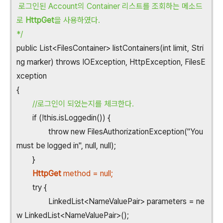
로그인된 Account의 Container 리스트를 조회하는 메소드
로
HttpGet
을 사용하였다.
*/
public List<FilesContainer> listContainers(int limit, Stri
ng marker) throws IOException, HttpException, FilesE
xception
{
//로그인이 되었는지를 체크한다.
if (!this.isLoggedin()) {
throw new FilesAuthorizationException("You
must be logged in", null, null);
}
HttpGet
method = null;
try {
LinkedList<NameValuePair> parameters = ne
w LinkedList<NameValuePair>();