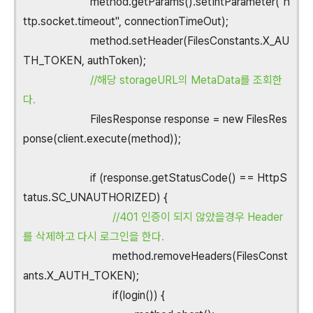
method.getParams().setIntParameter("h
ttp.socket.timeout", connectionTimeOut);
method.setHeader(FilesConstants.X_AU
TH_TOKEN, authToken);
//해당 storageURL의 MetaData를 조회한
다.
FilesResponse response = new FilesRes
ponse(client.execute(method));
if (response.getStatusCode() == HttpS
tatus.SC_UNAUTHORIZED) {
//401 인증이 되지 않았을경우 Header
를 삭제하고 다시 로그인을 한다.
method.removeHeaders(FilesConst
ants.X_AUTH_TOKEN);
if(login()) {