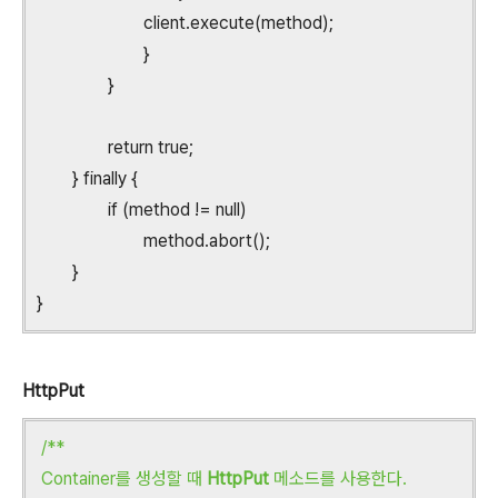
client.execute(method);
}
}
return true;
} finally {
if (method != null)
method.abort();
}
}
HttpPut
/**
Container를 생성할 때
HttpPut
메소드를 사용한다.