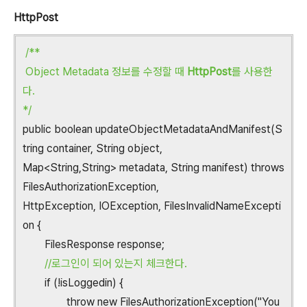
HttpPost
/**
Object Metadata 정보를 수정할 때
HttpPost
를 사용한
다.
*/
public boolean updateObjectMetadataAndManifest(S
tring container, String object,
Map<String,String> metadata, String manifest) throws
FilesAuthorizationException,
HttpException, IOException, FilesInvalidNameExcepti
on {
FilesResponse response;
//로그인이 되어 있는지 체크한다.
if (!isLoggedin) {
throw new FilesAuthorizationException("You