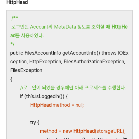
HttpHead
/**
로그인된 Account의 MetaData 정보를 조회할 때
HttpHe
ad
를 사용하였다.
*/
public FilesAccountInfo getAccountInfo() throws IOEx
ception, HttpException, FilesAuthorizationException,
FilesException
{
//로그인이 되었을 경우에만 아래 프로세스를 수행한다.
if (this.isLoggedin()) {
HttpHead
method = null;
try {
method = new
HttpHead
(storageURL);