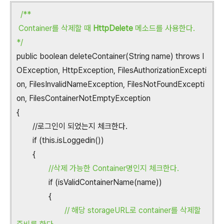
/**
Container를 삭제할 때
HttpDelete
메소드를 사용한다.
*/
public boolean deleteContainer(String name) throws I
OException, HttpException, FilesAuthorizationExcepti
on, FilesInvalidNameException, FilesNotFoundExcepti
on, FilesContainerNotEmptyException
{
//로그인이 되었는지 체크한다.
if (this.isLoggedin())
{
//삭제 가능한 Container명인지 체크한다.
if (isValidContainerName(name))
{
// 해당 storageURL로 container를 삭제할