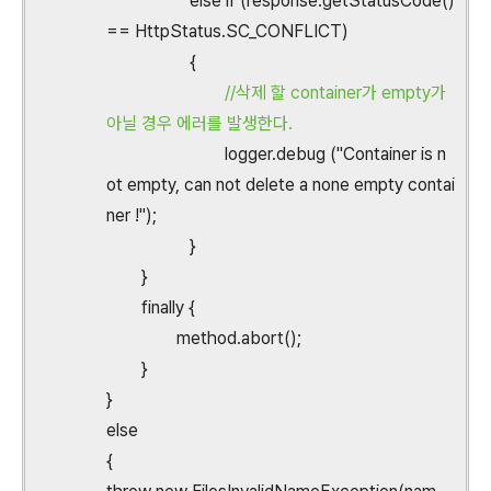
else if (response.getStatusCode()
== HttpStatus.SC_CONFLICT)
{
//삭제 할 container가 empty가
아닐 경우 에러를 발생한다.
logger.debug ("Container is n
ot empty, can not delete a none empty contai
ner !");
}
}
finally {
method.abort();
}
}
else
{