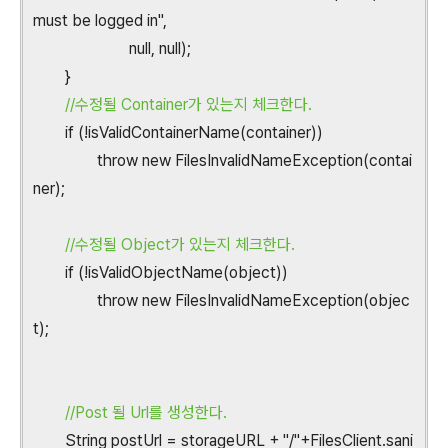
must be logged in",
null, null);
}
//수정될 Container가 있는지 체크한다.
if (!isValidContainerName(container))
throw new FilesInvalidNameException(contai
ner);
//수정될 Object가 있는지 체크한다.
if (!isValidObjectName(object))
throw new FilesInvalidNameException(objec
t);
//Post 될 Url를 생성한다.
String postUrl = storageURL + "/"+FilesClient.sani