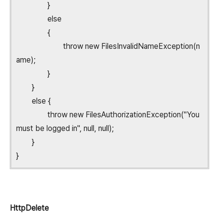
}
else
{
throw new FilesInvalidNameException(n
ame);
}
}
else {
throw new FilesAuthorizationException("You
must be logged in", null, null);
}
}
HttpDelete