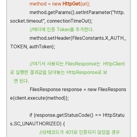
method = new
HttpGet
(uri);
method.getParams().setIntParameter("http.
socket.timeout", connectionTimeOut);
//헤더에 인증 Token를 추가한다.
method.setHeader(FilesConstants.X_AUTH_
TOKEN, authToken);
//여기서 사용되는 FilesResponse는 HttpClient
로 실행한 결과값을 담아놓는 HttpResponse로 보
면 된다.
FilesResponse response = new FilesRespons
e(client.execute(method));
if (response.getStatusCode() == HttpStatu
s.SC_UNAUTHORIZED) {
//상태코드가 401로 인증되지 않았을 경우