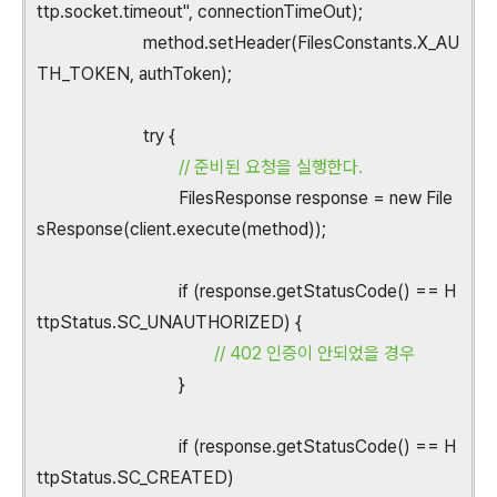
ttp.socket.timeout", connectionTimeOut);
method.setHeader(FilesConstants.X_AU
TH_TOKEN, authToken);
try {
// 준비된 요청을 실행한다.
FilesResponse response = new File
sResponse(client.execute(method));
if (response.getStatusCode() == H
ttpStatus.SC_UNAUTHORIZED) {
// 402 인증이 안되었을 경우
}
if (response.getStatusCode() == H
ttpStatus.SC_CREATED)