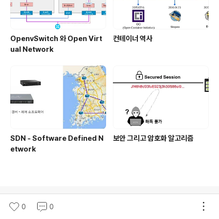
OpenvSwitch 와 Open Virt
컨테이너 역사
ual Network
SDN - Software Defined N
보안 그리고 암호화 알고리즘
etwork
의안내
티스토리
로그인
고객센터
0
0