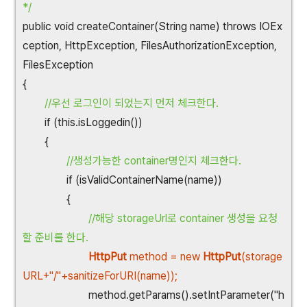
*/
public void createContainer(String name) throws IOEx
ception, HttpException, FilesAuthorizationException,
FilesException
{
//우선 로그인이 되었는지 먼저 체크한다.
if (this.isLoggedin())
{
//생성가능한 container명인지 체크한다.
if (isValidContainerName(name))
{
//해당 storageUrl로 container 생성을 요청
할 준비를 한다.
HttpPut
method = new
HttpPut
(storage
URL+"/"+sanitizeForURI(name));
method.getParams().setIntParameter("h