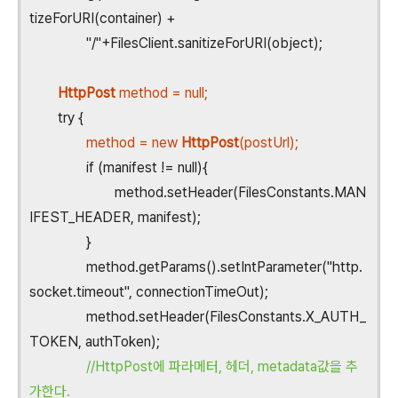
tizeForURI(container) +
"/"+FilesClient.sanitizeForURI(object);
HttpPost
method = null;
try {
method = new
HttpPost
(postUrl);
if (manifest != null){
method.setHeader(FilesConstants.MAN
IFEST_HEADER, manifest);
}
method.getParams().setIntParameter("http.
socket.timeout", connectionTimeOut);
method.setHeader(FilesConstants.X_AUTH_
TOKEN, authToken);
//HttpPost에 파라메터, 헤더, metadata값을 추
가한다.