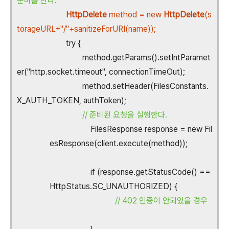
준비를 한다.
HttpDelete
method = new
HttpDelete
(s
torageURL+"/"+sanitizeForURI(name));
try {
method.getParams().setIntParamet
er("http.socket.timeout", connectionTimeOut);
method.setHeader(FilesConstants.
X_AUTH_TOKEN, authToken);
// 준비된 요청을 실행한다.
FilesResponse response = new Fil
esResponse(client.execute(method));
if (response.getStatusCode() ==
HttpStatus.SC_UNAUTHORIZED) {
// 402 인증이 안되었을 경우