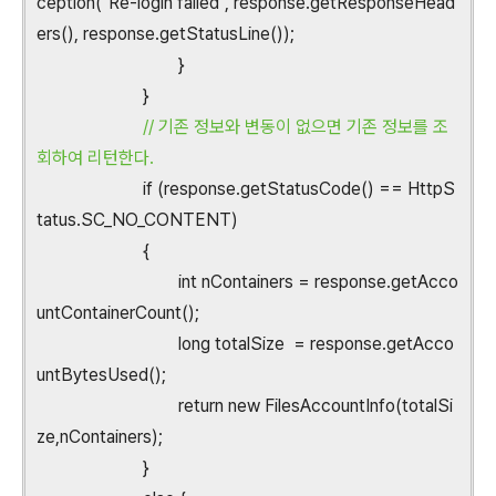
ception("Re-login failed", response.getResponseHead
ers(), response.getStatusLine());
}
}
// 기존 정보와 변동이 없으면 기존 정보를 조
회하여 리턴한다.
if (response.getStatusCode() == HttpS
tatus.SC_NO_CONTENT)
{
int nContainers = response.getAcco
untContainerCount();
long totalSize = response.getAcco
untBytesUsed();
return new FilesAccountInfo(totalSi
ze,nContainers);
}