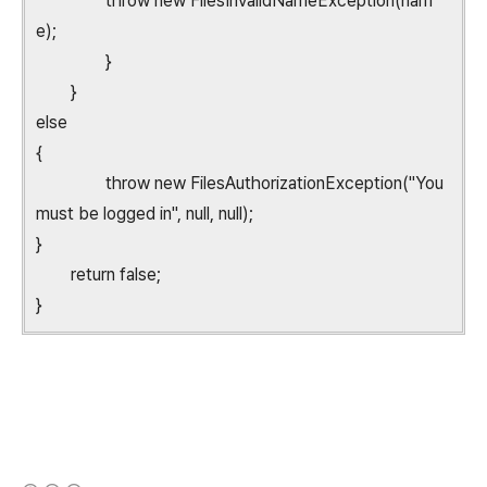
throw new FilesInvalidNameException(nam
e);
}
}
else
{
throw new FilesAuthorizationException("You
must be logged in", null, null);
}
return false;
}
(새창열림)