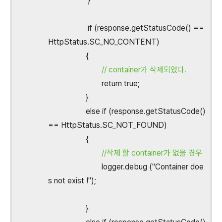
}
if (response.getStatusCode() ==
HttpStatus.SC_NO_CONTENT)
{
// container가 삭제되었다.
return true;
}
else if (response.getStatusCode()
== HttpStatus.SC_NOT_FOUND)
{
//삭제 할 container가 없을 경우
logger.debug ("Container doe
s not exist !");
}