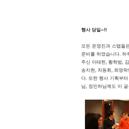
행사 당일~!!
모든 운영진과 스탭들은
준비를 하였습니다. 하
주신 이태헌, 황학범, 
송지현, 차동휘, 최영
다. 또한 행사 기획부
님, 정민하님께도 이 