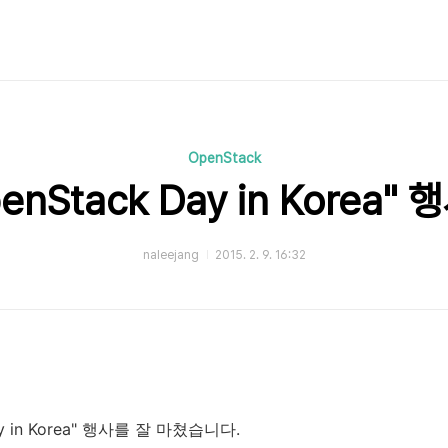
OpenStack
enStack Day in Korea
naleejang
2015. 2. 9. 16:32
ay in Korea" 행사를 잘 마쳤습니다.