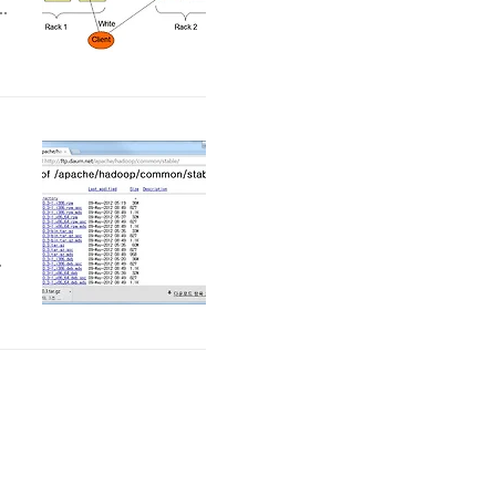
p
.
게
있
d