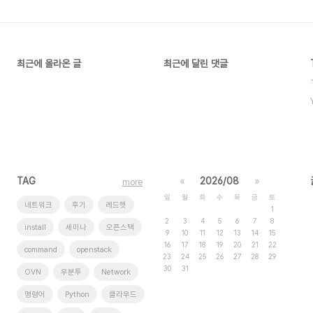
최근에 올라온 글
최근에 달린 댓글
TAG
«
2026/08
»
more
일
월
화
수
목
금
토
네트워크
후기
레드햇
1
2
3
4
5
6
7
8
install
세미나
오픈스택
9
10
11
12
13
14
15
16
17
18
19
20
21
22
command
openstack
23
24
25
26
27
28
29
30
31
OVN
우분투
Network
명령어
Python
클라우드