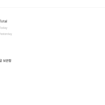
Total
Today
Yesterday
글 보관함