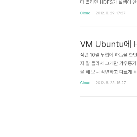
다 올리면 HDFS가 실행이 
해답이 보이질 않았는데, 오늘 
Cloud
2012. 8. 29. 17:27
은 스크립트 파일이다. 특정 언어
hadoop 명령을 그냥 치면 
그래서 오늘은 hadoop 명령
VM Ubuntu에 
작년 10월 무렵에 하둡을 한번
지 잘 몰라서 고개만 갸우뚱거
을 해 보니 작년하고 다르게 
하둡을 설치할 수 있는 방법을
Cloud
2012. 8. 23. 15:27
다. 하둡은 자바이기 때문에, 
그래서, 이번에는 Ubuntu에 자
k7을 설치해야하는줄 알았는데,