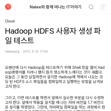
검색하기
Nalee와 함께 떠나는 IT이야기
티스토리
Cloud
Hadoop HDFS 사용자 생성 파
일 테스트
naleejang
2012. 9. 10. 17:56
오랜만에 다시
Hadoop
을 테스트하기 위해
Shell
창을 열어
Had
oop
명령어를 치려니 왠지 뭔가 생소하게 느껴지는 것이 새롭다
.
오늘은 그 동안 삽질하면서 설치한
Hadoop
에 책에서 나오는 코
딩 된
HDFS
소스 파일들을 컴파일하고 실행하는 방법을 남겨보
고자 한다
.
그리고
,
이번 테스트를 하면서 앞에서 실수한 부분을 다시 수정하
고자 한다
.
앞에서 하둡을 설치할 때 나는 자바 버전을
1.7
버전으
로 설치를 하였었다
.
그런데
,
자바파일 컴파일을 하는 과정에서 컴