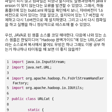
파일이 되지 않고 컴파일은 되었다 할지라도 실행과정에서
java v
ersion
이 맞지 않는다는 오류를 발견할 수 있었다
.
그래서
,
하둡
홈폴더에 있는
build.xml
파일을 확인해서 보니
,
자바버전이
1.6
버전으로 되어 있다는 것을 알았고
,
설치되어 있는
1.7
버전을 삭
제하고 다시
1.6
버전으로 재 설치하였다
.
그리고 나서 다시 컴파일
을 하고 실행을 하니 정상적으로 테스트해 볼 수 있었다
.
우선
, JAVA
로 된 샘플 소스를 코딩 해야한다
.
다음에 나와 있는 소
스 샘플은 한빛미디어
“Hadoop
완벽가이드
”
에 있는
URLCat
이
라는 소스로써 복사해서 붙여도 무방은 하나 그래도 이왕 공부 하
는거 하나하나 타이핑을 해 보면 더 좋지 않을까
?
1
import
java.io.InputStream;
2
import
java.net.URL;
3
4
import
org.apache.hadoop.fs.FsUrlStreamHandler
Factory;
5
import
org.apache.hadoop.io.IOUtils;
6
7
public
class
URLCat {
8
9
static
{