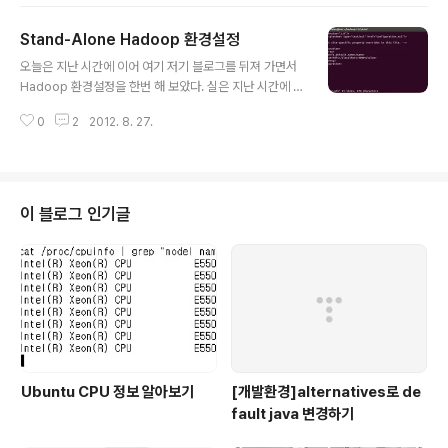
이 안 될까? 하는 의문을 가졌기 때문이다. 구글링을 해보
고 책을 봐도 특별한 해답이 보이질 않았는데, 오늘 드디어
Stand-Alone Hadoop 환경설정
그 비밀을 알아냈다. 하둡 설치 폴더에서 hadoop을 보면
글 내용
hadoop은 스크립트 파일이다. 특정 언어로 프로그래밍한
오늘은 지난 시간에 이어 여기 저기 블로그를 뒤져 가면서
것이 아니라, 단순한 Linux Shell Script 라는 것이다. ha
Hadoop 환경설정을 한번 해 보았다. 실은 지난 시간에 설
doop 명령을 그냥 치면 다음과 같이 hadoop 명령어들
치한 Hadoop을 오늘 테스트 해 보았는데 계속 접속이 안
이 나오는데, 해답은 저 명령어 안에 있었다. 그래서 오늘은
0
2
2012. 8. 27.
되어서 오늘 새로 설치를 했다. ㅠ 그래서 잃어버릴지 몰라
hadoop 명령어들을 한번 정리해 보도록 하겠다. U..
Hadoop 환경설정에 대한 내용을 간단하게 정리하도록
하겠다. 1. Hadoop > conf > core-site.xml 에 다음과
같이 입력한 후 저장한다. 2. Hadoop > conf > hdfs-si
te.xml 에 다음과 같이 입력한 후 저장한다. 3. Hadoop
이 블로그 인기글
> conf > mapred-site.xml 에 다음과 같이 입력하고
저장한다. 4. 이번에는 SSH를 한번 설정해 보자. 다음과
같이 입력한다. ssh-keygen –t rsa 위와 같이 입력을 하
고..
Ubuntu CPU 정보 알아보기
[개발환경]alternatives로 de
fault java 변경하기