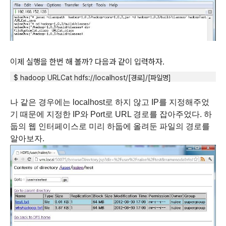
이제 실행을 한번 해 볼까
?
다음과 같이 입력하자
.
$ hadoop URLCat hdfs://localhost/[
경로
]/[
파일명
]
나 같은 경우에는
localhost
로 하지 않고
IP
를 지정해주었
기 때문에 지정한
IP
와
Port
로
URL
경로를 잡아주었다
.
하
둡의 웹 인터페이스로 미리 하둡에 올려둔 파일의 경로를
알아보자
.