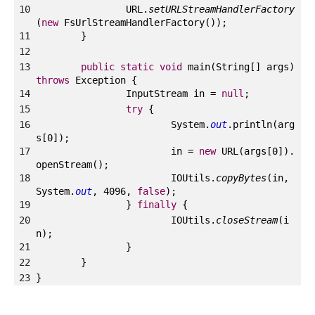
10
URL.
setURLStreamHandlerFactory
(
new
FsUrlStreamHandlerFactory());
11
}
12
13
public
static
void
main(String[] args)
throws
Exception {
14
InputStream in =
null
;
15
try
{
16
System.
out
.println(arg
s[0]);
17
in =
new
URL(args[0]).
openStream();
18
IOUtils.
copyBytes
(in,
System.
out
, 4096,
false
);
19
}
finally
{
20
IOUtils.
closeStream
(i
n);
21
}
22
}
23
}