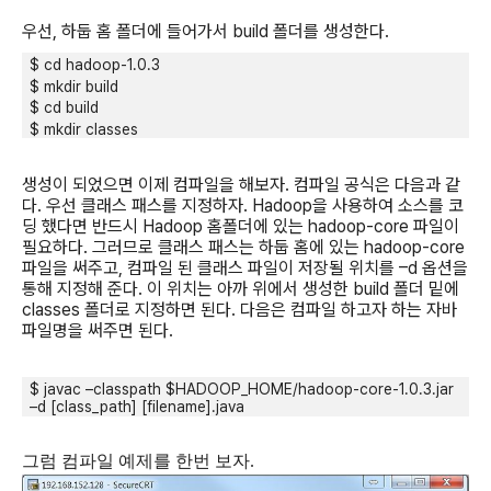
우선
,
하둡 홈 폴더에 들어가서
build
폴더를 생성한다
.
$ cd hadoop-1.0.3
$ mkdir build
$ cd build
$ mkdir classes
생성이 되었으면 이제 컴파일을 해보자
.
컴파일 공식은 다음과 같
다
.
우선 클래스 패스를 지정하자
. Hadoop
을 사용하여 소스를 코
딩 했다면 반드시
Hadoop
홈폴더에 있는
hadoop-core
파일이
필요하다
.
그러므로 클래스 패스는 하둡 홈에 있는
hadoop-core
파일을 써주고
,
컴파일 된 클래스 파일이 저장될 위치를
–d
옵션을
통해 지정해 준다
.
이 위치는 아까 위에서 생성한
build
폴더 밑에
classes
폴더로 지정하면 된다
.
다음은 컴파일 하고자 하는 자바
파일명을 써주면 된다
.
$ javac –classpath $HADOOP_HOME/hadoop-core-1.0.3.jar
–d [class_path] [filename].java
그럼 컴파일 예제를 한번 보자
.